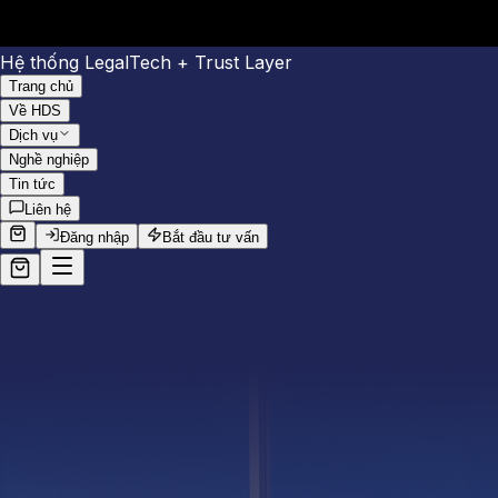
Hệ thống LegalTech + Trust Layer
Trang chủ
Về HDS
Dịch vụ
Nghề nghiệp
Tin tức
Liên hệ
Đăng nhập
Bắt đầu tư vấn