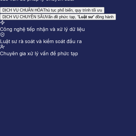
DỊCH VỤ CHUẨN HÓA
Thủ tục phổ biến, quy trình tối ưu
DỊCH VỤ CHUYÊN SÂU
Vấn đề phức tạp, “
Luật sư
” đồng hành
Công nghệ tiếp nhận và xử lý dữ liệu
Luật sư rà soát và kiểm soát đầu ra
Chuyên gia xử lý vấn đề phức tạp