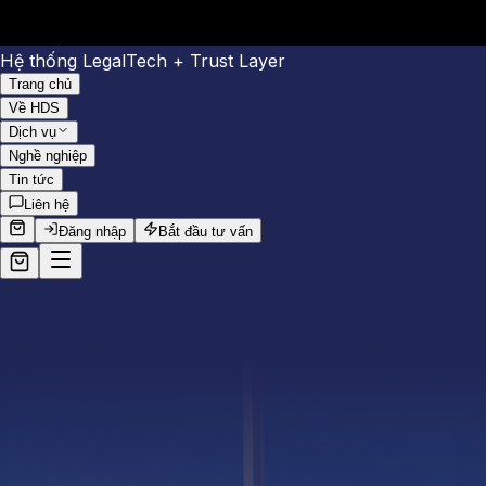
Hệ thống LegalTech + Trust Layer
Trang chủ
Về HDS
Dịch vụ
Nghề nghiệp
Tin tức
Liên hệ
Đăng nhập
Bắt đầu tư vấn