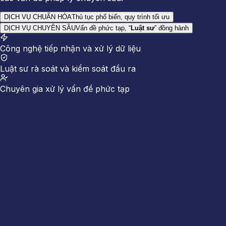
DỊCH VỤ CHUẨN HÓA
Thủ tục phổ biến, quy trình tối ưu
DỊCH VỤ CHUYÊN SÂU
Vấn đề phức tạp, “
Luật sư
” đồng hành
Công nghệ tiếp nhận và xử lý dữ liệu
Luật sư rà soát và kiểm soát đầu ra
Chuyên gia xử lý vấn đề phức tạp