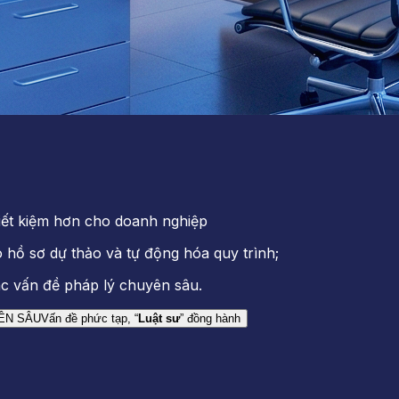
tiết kiệm hơn cho doanh nghiệp
 hồ sơ dự thảo và tự động hóa quy trình;
ác vấn đề pháp lý chuyên sâu.
ÊN SÂU
Vấn đề phức tạp, “
Luật sư
” đồng hành