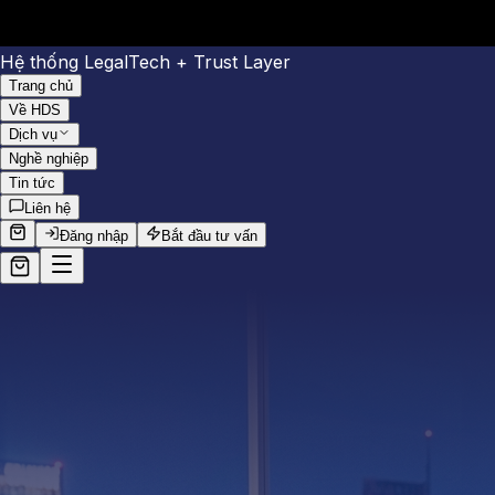
Hệ thống LegalTech + Trust Layer
Trang chủ
Về HDS
Dịch vụ
Nghề nghiệp
Tin tức
Liên hệ
Đăng nhập
Bắt đầu tư vấn