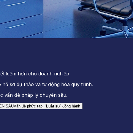
tiết kiệm hơn cho doanh nghiệp
 hồ sơ dự thảo và tự động hóa quy trình;
ác vấn đề pháp lý chuyên sâu.
ÊN SÂU
Vấn đề phức tạp, “
Luật sư
” đồng hành