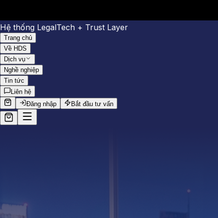
Hệ thống LegalTech + Trust Layer
Trang chủ
Về HDS
Dịch vụ
Nghề nghiệp
Tin tức
Liên hệ
Đăng nhập
Bắt đầu tư vấn