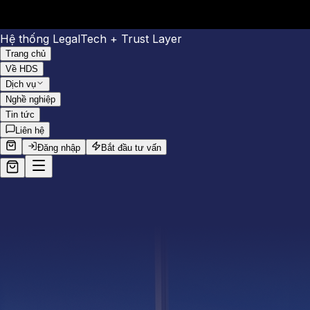
Hệ thống LegalTech + Trust Layer
Trang chủ
Về HDS
Dịch vụ
Nghề nghiệp
Tin tức
Liên hệ
Đăng nhập
Bắt đầu tư vấn