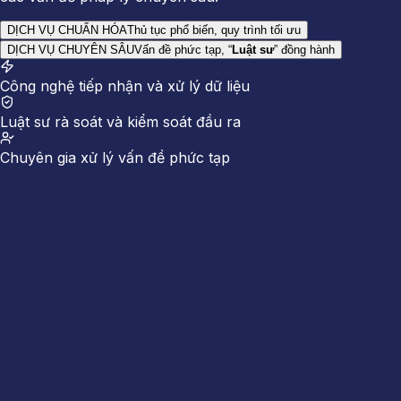
DỊCH VỤ CHUẨN HÓA
Thủ tục phổ biến, quy trình tối ưu
DỊCH VỤ CHUYÊN SÂU
Vấn đề phức tạp, “
Luật sư
” đồng hành
Công nghệ tiếp nhận và xử lý dữ liệu
Luật sư rà soát và kiểm soát đầu ra
Chuyên gia xử lý vấn đề phức tạp