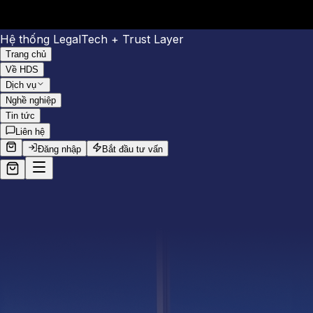
Hệ thống LegalTech + Trust Layer
Trang chủ
Về HDS
Dịch vụ
Nghề nghiệp
Tin tức
Liên hệ
Đăng nhập
Bắt đầu tư vấn