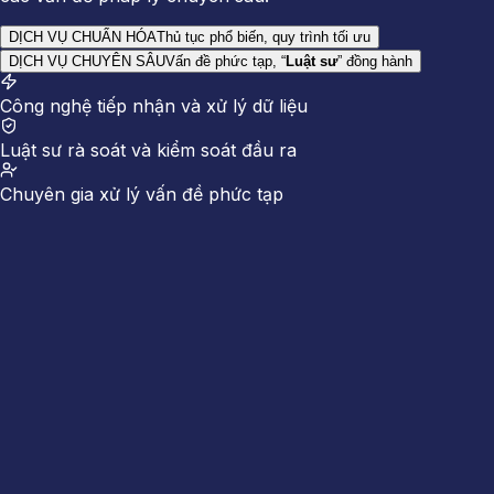
DỊCH VỤ CHUẨN HÓA
Thủ tục phổ biến, quy trình tối ưu
DỊCH VỤ CHUYÊN SÂU
Vấn đề phức tạp, “
Luật sư
” đồng hành
Công nghệ tiếp nhận và xử lý dữ liệu
Luật sư rà soát và kiểm soát đầu ra
Chuyên gia xử lý vấn đề phức tạp