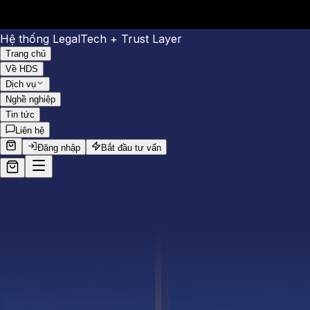
Hệ thống LegalTech + Trust Layer
Trang chủ
Về HDS
Dịch vụ
Nghề nghiệp
Tin tức
Liên hệ
Đăng nhập
Bắt đầu tư vấn