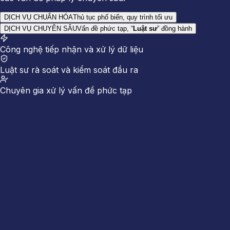
DỊCH VỤ CHUẨN HÓA
Thủ tục phổ biến, quy trình tối ưu
DỊCH VỤ CHUYÊN SÂU
Vấn đề phức tạp, “
Luật sư
” đồng hành
Công nghệ tiếp nhận và xử lý dữ liệu
Luật sư rà soát và kiểm soát đầu ra
Chuyên gia xử lý vấn đề phức tạp