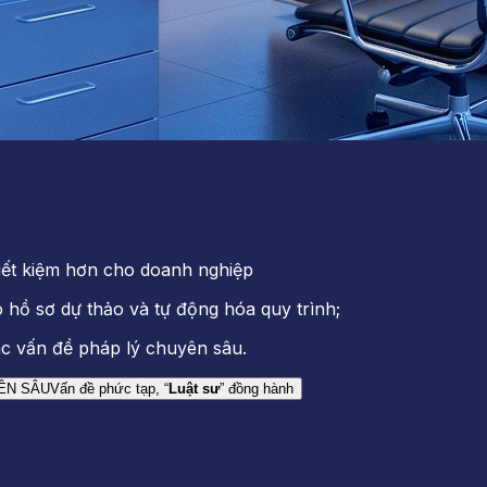
tiết kiệm hơn cho doanh nghiệp
 hồ sơ dự thảo và tự động hóa quy trình;
ác vấn đề pháp lý chuyên sâu.
ÊN SÂU
Vấn đề phức tạp, “
Luật sư
” đồng hành