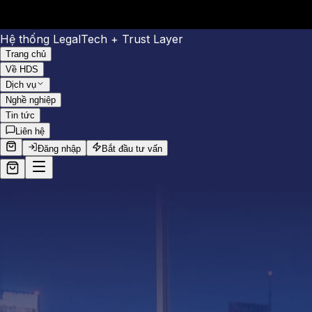
Hệ thống LegalTech + Trust Layer
Trang chủ
Về HDS
Dịch vụ
Nghề nghiệp
Tin tức
Liên hệ
Đăng nhập
Bắt đầu tư vấn