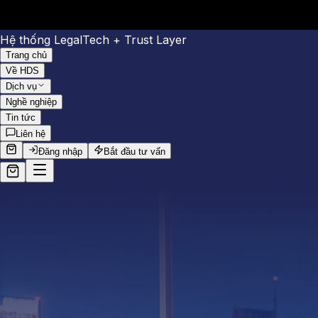
Hệ thống LegalTech + Trust Layer
Trang chủ
Về HDS
Dịch vụ
Nghề nghiệp
Tin tức
Liên hệ
Đăng nhập
Bắt đầu tư vấn