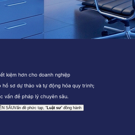
tiết kiệm hơn cho doanh nghiệp
 hồ sơ dự thảo và tự động hóa quy trình;
ác vấn đề pháp lý chuyên sâu.
ÊN SÂU
Vấn đề phức tạp, “
Luật sư
” đồng hành