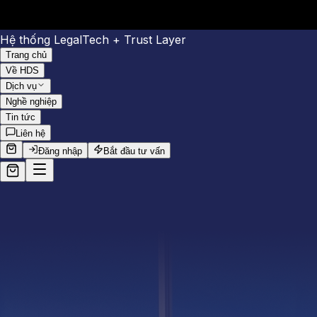
Hệ thống LegalTech + Trust Layer
Trang chủ
Về HDS
Dịch vụ
Nghề nghiệp
Tin tức
Liên hệ
Đăng nhập
Bắt đầu tư vấn