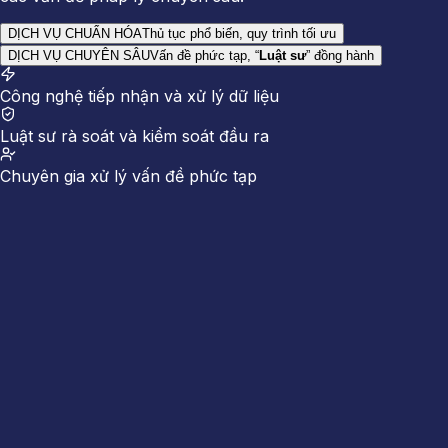
DỊCH VỤ CHUẨN HÓA
Thủ tục phổ biến, quy trình tối ưu
DỊCH VỤ CHUYÊN SÂU
Vấn đề phức tạp, “
Luật sư
” đồng hành
Công nghệ tiếp nhận và xử lý dữ liệu
Luật sư rà soát và kiểm soát đầu ra
Chuyên gia xử lý vấn đề phức tạp