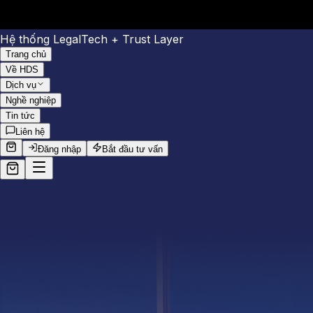
Hệ thống LegalTech + Trust Layer
Trang chủ
Về HDS
Dịch vụ
Nghề nghiệp
Tin tức
Liên hệ
Đăng nhập
Bắt đầu tư vấn