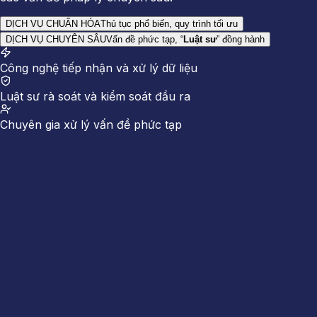
DỊCH VỤ CHUẨN HÓA
Thủ tục phổ biến, quy trình tối ưu
DỊCH VỤ CHUYÊN SÂU
Vấn đề phức tạp, “
Luật sư
” đồng hành
Công nghệ tiếp nhận và xử lý dữ liệu
Luật sư rà soát và kiểm soát đầu ra
Chuyên gia xử lý vấn đề phức tạp