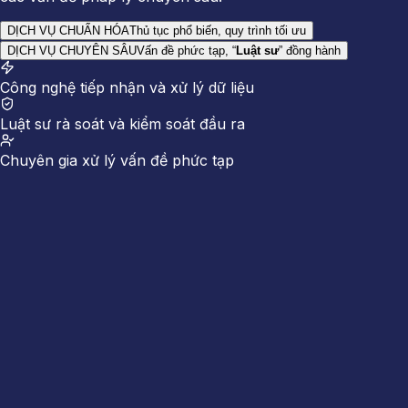
DỊCH VỤ CHUẨN HÓA
Thủ tục phổ biến, quy trình tối ưu
DỊCH VỤ CHUYÊN SÂU
Vấn đề phức tạp, “
Luật sư
” đồng hành
Công nghệ tiếp nhận và xử lý dữ liệu
Luật sư rà soát và kiểm soát đầu ra
Chuyên gia xử lý vấn đề phức tạp