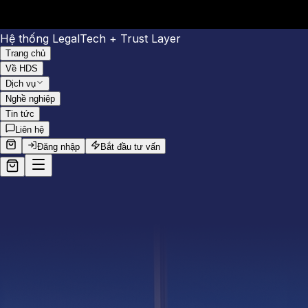
Hệ thống LegalTech + Trust Layer
Trang chủ
Về HDS
Dịch vụ
Nghề nghiệp
Tin tức
Liên hệ
Đăng nhập
Bắt đầu tư vấn